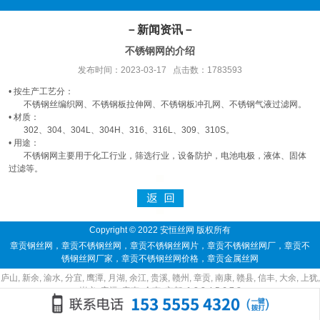
－新闻资讯－
不锈钢网的介绍
发布时间：2023-03-17 点击数：1783593
• 按生产工艺分：
不锈钢丝编织网、不锈钢板拉伸网、不锈钢板冲孔网、不锈钢气液过滤网。
• 材质：
302、304、304L、304H、316、316L、309、310S。
• 用途：
不锈钢网主要用于化工行业，筛选行业，设备防护，电池电极，液体、固体
过滤等。
Copyright © 2022 安恒丝网 版权所有
章贡钢丝网
，
章贡不锈钢丝网
，
章贡不锈钢丝网片
，
章贡不锈钢丝网厂
，
章贡不
锈钢丝网厂家
，
章贡不锈钢丝网价格
，
章贡金属丝网
庐山
,
新余
,
渝水
,
分宜
,
鹰潭
,
月湖
,
余江
,
贵溪
,
赣州
,
章贡
,
南康
,
赣县
,
信丰
,
大余
,
上犹
,
崇义
,
安远
,
定南
,
全南
,
宁都
,
1
,
2
,
3
,
4
,
5
,
6
,
7
,
8