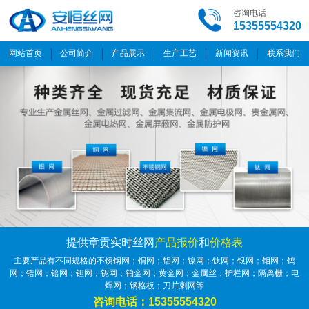
咨询电话
15355554320
网站首页
公司简介
产品展示
生产工艺
新闻资讯
联系我们
提供章贡实时丝网
产品报价
和
价格表
主要产品有不同规格的不锈钢网；铜网；铝网；镍网；钛网；银网；钼网；钨
网；锆网；铪网；钽网；铌网；铂金网；黄金网；金属丝；护栏网；隔离栅；电
焊网；钢格板；刀片刺网等
咨询电话：15355554320