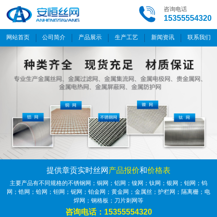
咨询电话
15355554320
网站首页
公司简介
产品展示
生产工艺
新闻资讯
联系我们
提供章贡实时丝网
产品报价
和
价格表
主要产品有不同规格的不锈钢网；铜网；铝网；镍网；钛网；银网；钼网；钨
网；锆网；铪网；钽网；铌网；铂金网；黄金网；金属丝；护栏网；隔离栅；电
焊网；钢格板；刀片刺网等
咨询电话：15355554320