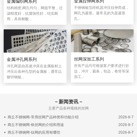
金属拉伸网系列
金属编织网系列
不锈钢板箔经机器冲压拉伸而成，
结构精密,网孔均匀，网面平整，过
网孔为菱形。最常见的为是菱形
滤精度好，抗腐蚀性好，结实耐
孔...
用，具有耐酸...
丝网深加工系列
金属冲孔网系列
所有产品均可根据客户要求进行折
冲孔网是由高速冲床在金属板材上
边，冲片，裁条，包边，卷筒等深
冲压出各种孔型的金属板，通常以
加工...
镀锌钢板...
－新闻资讯－
主要产品各种规格的丝网
商丘不锈钢网-常用丝网产品种类和功能介绍
2026-8-7
商丘不锈钢网-铁丝网的介绍和用途
2026-8-7
商丘不锈钢网-钛网的应用有哪些
2026-8-7