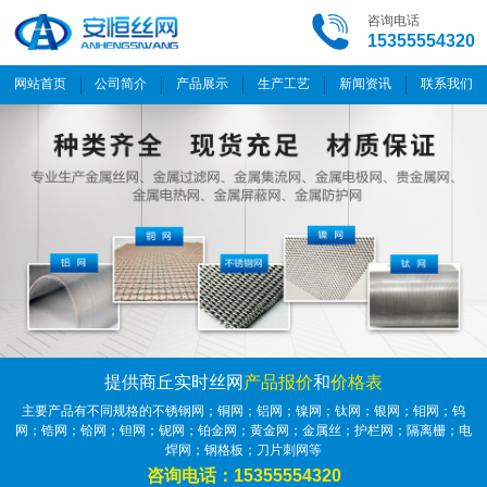
咨询电话
15355554320
网站首页
公司简介
产品展示
生产工艺
新闻资讯
联系我们
提供商丘实时丝网
产品报价
和
价格表
主要产品有不同规格的不锈钢网；铜网；铝网；镍网；钛网；银网；钼网；钨
网；锆网；铪网；钽网；铌网；铂金网；黄金网；金属丝；护栏网；隔离栅；电
焊网；钢格板；刀片刺网等
咨询电话：15355554320