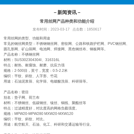
－新闻资讯－
常用丝网产品种类和功能介绍
发布时间：2023-03-17 点击数：1850617
常用
丝网
的类型、功能和用途
常见的钢丝网类型：不锈钢钢丝网、密纹网、公路和铁路护栏网、PVC钢丝网、
圆孔形网、矿山筛网、电池网、焊接网、黑色钢丝布、钢板网等。
产品名称：不锈钢丝网
材料：SUS302304304l、316316L
特点：耐热、耐腐蚀、耐磨、抗应力强
规格：2-500目，英寸，宽度：0.5-2.2米
编织：平纹、斜纹、人字形、竹花
用途：石油泥浆筛、化学筛、电镀酸洗筛、科研筛等。
产品名称：密目
别名：垫子网、荷兰布
材料：不锈钢丝、低碳钢丝、镍丝、铜线、聚酯丝等
特点：过滤精度好，对比度高的网格负载强度。
规格：MPW20-MPW280 MXW20-MXW120
编织：平纹、斜纹、对比。
用途：航空航天、石油、化工、科研和交通运输等行业。