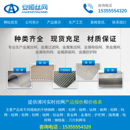
咨询电话
15355554320
网站首页
公司简介
产品展示
生产工艺
新闻资讯
联系我们
提供浉河实时丝网
产品报价
和
价格表
主要产品有不同规格的不锈钢网；铜网；铝网；镍网；钛网；银网；钼网；钨
网；锆网；铪网；钽网；铌网；铂金网；黄金网；金属丝；护栏网；隔离栅；电
焊网；钢格板；刀片刺网等
咨询电话：15355554320