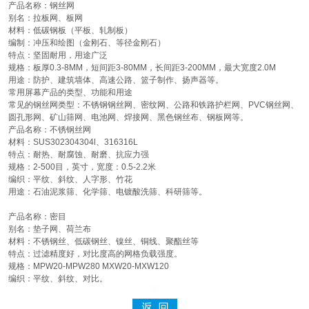
产品名称：钢丝网
别名：拉板网、板网
材料：低碳钢板（平板、轧制板）
编制：冲压和绘图（金刚石、等径金刚石）
特点：坚固耐用，用途广泛
规格：板厚0.3-8MM，短间距3-80MM，长间距3-200MM，最大宽度2.0M
用途：防护、建筑墙体、高速公路、篮子制作、扬声器等。
常用屏幕产品的类型、功能和用途
常见的钢丝网类型：不锈钢钢丝网、密纹网、公路和铁路护栏网、PVC钢丝网、
圆孔形网、矿山筛网、电池网、焊接网、黑色钢丝布、钢板网等。
产品名称：不锈钢丝网
材料：SUS302304304l、316316L
特点：耐热、耐腐蚀、耐磨、抗应力强
规格：2-500目，英寸，宽度：0.5-2.2米
编织：平纹、斜纹、人字形、竹花
用途：石油泥浆筛、化学筛、电镀酸洗筛、科研筛等。
产品名称：密目
别名：垫子网、荷兰布
材料：不锈钢丝、低碳钢丝、镍丝、铜线、聚酯丝等
特点：过滤精度好，对比度高的网格负载强度。
规格：MPW20-MPW280 MXW20-MXW120
编织：平纹、斜纹、对比。