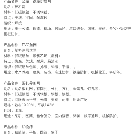
产品名称：公路、铁路护栏网
别名：护栏网
材料：低碳钢丝、不锈钢丝。
特点：美观、牢固、耐腐蚀
编织：焊接
用途：用于公路、铁路、机场、居民区、港口码头、园林、养殖、畜牧业等防护
栅栏防护。
产品名称：PVC丝网
别名：塑料涂层丝网
材料：低碳钢丝、聚氯乙烯（塑料）
特点：防腐、美观、耐用、易清洗
编织：低碳钢丝包塑、捻编、钩编、平编、，
用途：水产养殖、建筑、装饰、高速防护、铁路防护、机械化工、科研等。
产品名称：圆孔异形网
别名：别名板孔网，有圆孔、长孔、方孔、鱼鳞孔、钉孔等。
材料：低碳钢板、不锈钢板、铜板、镍板。
特点：网眼表面平整、光滑、美观、耐用，用途广泛
规格：卷材1X20M，平板1X2M
针织：印花。
用途：采矿、医药、粮食筛分、室内隔音、降噪、粮库通风、机械防护。
产品名称：矿物筛
别名：狭缝筛、平板、圆筒、篮子