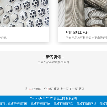
丝网深加工系列
板...
所有产品均可根据客户要求进行折
－新闻资讯－
主要产品各种规格的丝网
共[
11
]个新闻 分[
2
]页
首页
上一页
下一页 尾页
Copyright © 2022 安恒丝网 版权所有
钢网
，
郸城不锈钢网板
，
郸城不锈钢网布
，
郸城不锈钢网带
，
郸城不锈钢网链
，
郸城