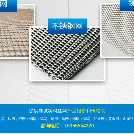
提供郸城实时丝网
产品报价
和
价格表
镍网；钛网；银网；钼网；钨网；锆网；铪网；钽网；铌网；铂金网；黄金网；金属丝
咨询电话：15355554320