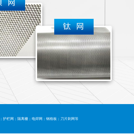
；护栏网；隔离栅；电焊网；钢格板；刀片刺网等