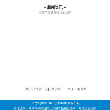
－新闻资讯－
主要产品各种规格的丝网
共[
11
]个新闻 分[
1
]页
首页 上一页
下一页 尾页
Copyright © 2022 安恒丝网 版权所有
月湖滤网
，
月湖不锈钢滤网
，
月湖不锈钢过滤网
，
月湖金属丝网