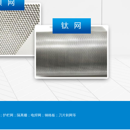
；护栏网；隔离栅；电焊网；钢格板；刀片刺网等