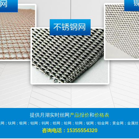
提供月湖实时丝网
产品报价
和
价格表
镍网；钛网；银网；钼网；钨网；锆网；铪网；钽网；铌网；铂金网；黄金网；金属丝
咨询电话：15355554320