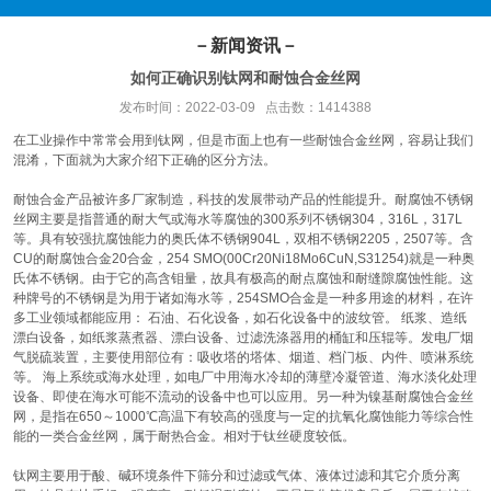
－新闻资讯－
如何正确识别钛网和耐蚀合金丝网
发布时间：2022-03-09 点击数：1414388
在工业操作中常常会用到钛网，但是市面上也有一些耐蚀合金丝网，容易让我们
混淆，下面就为大家介绍下正确的区分方法。
耐蚀合金产品被许多厂家制造，科技的发展带动产品的性能提升。耐腐蚀不锈钢
丝网主要是指普通的耐大气或海水等腐蚀的300系列不锈钢304，316L，317L
等。具有较强抗腐蚀能力的奥氏体不锈钢904L，双相不锈钢2205，2507等。含
CU的耐腐蚀合金20合金，254 SMO(00Cr20Ni18Mo6CuN,S31254)就是一种奥
氏体不锈钢。由于它的高含钼量，故具有极高的耐点腐蚀和耐缝隙腐蚀性能。这
种牌号的不锈钢是为用于诸如海水等，254SMO合金是一种多用途的材料，在许
多工业领域都能应用： 石油、石化设备，如石化设备中的波纹管。 纸浆、造纸
漂白设备，如纸浆蒸煮器、漂白设备、过滤洗涤器用的桶缸和压辊等。发电厂烟
气脱硫装置，主要使用部位有：吸收塔的塔体、烟道、档门板、内件、喷淋系统
等。 海上系统或海水处理，如电厂中用海水冷却的薄壁冷凝管道、海水淡化处理
设备、即使在海水可能不流动的设备中也可以应用。另一种为镍基耐腐蚀合金丝
网，是指在650～1000℃高温下有较高的强度与一定的抗氧化腐蚀能力等综合性
能的一类合金丝网，属于耐热合金。相对于钛丝硬度较低。
钛网主要用于酸、碱环境条件下筛分和过滤或气体、液体过滤和其它介质分离