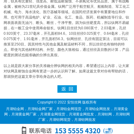
用，钛具有比重轻、强度高、耐低温耐腐蚀、不易氧化等优良品质。属于有战略
金属，被称为21世纪具价值金属。钛网广泛用于航空航天、船舶制造、军工化工
机械、电力、海水淡化、医疗器械等领域。在国民经济发展中有重要地位和作
用。也可用于高温电炉、矿业、石油、化工、食品、医药、机械制造等行业。钛
网表面表面无油污、断头、断丝，干净平整。因为钛丝硬度高，所以钛网不易破
损，在一般工业中使用寿命较长。钛网1目丝径为0.080英寸、2.03毫米，孔径
0.920英寸、23.37毫米，开孔面积84.6。10目丝径0.025英寸、0.64毫米，孔径
0.075英寸、1.91毫米，开孔面积56.3。钛网丝径、孔径有固定算法，目前可以
推算至250目。因其特性与其他金属及耐温材料不同，所以丝径也有独特的特
点。即使与其他材料结构、外型、颜色大致相似，通过丝径及目数的计算，产品
硬度的测试也能准确的分辨出真假。
以上就是跟大家分享的关准确分辨钛网的相关内容，希望通过以上内容，让大家
对钛网及耐蚀合金网有更进一步的认识和了解。如果这篇文章对你有帮助的话，
那就快把这篇文章分享给身边的人吧。
Copyright © 2022 安恒丝网 版权所有
月湖铂金网
，
月湖铂金网厂家
，
月湖铂金网现货
，
月湖铂金网批发
，
月湖黄金
网
，
月湖黄金网厂家
，
月湖黄金网现货
，
月湖黄金网批发
，
月湖钽网
，
月湖钽网
厂家
，
月湖钽网现货
，
月湖钽网批发
庐山
,
新余
,
渝水
,
分宜
,
鹰潭
,
月湖
,
余江
,
贵溪
,
赣州
,
章贡
,
南康
,
赣县
,
信丰
,
大余
,
上犹
,
崇义
,
安远
,
定南
,
全南
,
宁都
,
1
,
2
,
3
,
4
,
5
,
6
,
7
,
8