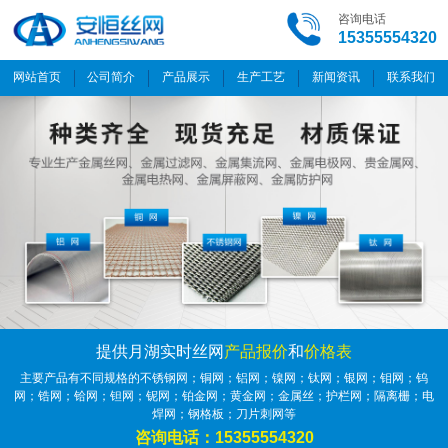
咨询电话
15355554320
网站首页
公司简介
产品展示
生产工艺
新闻资讯
联系我们
提供月湖实时丝网
产品报价
和
价格表
主要产品有不同规格的不锈钢网；铜网；铝网；镍网；钛网；银网；钼网；钨
网；锆网；铪网；钽网；铌网；铂金网；黄金网；金属丝；护栏网；隔离栅；电
焊网；钢格板；刀片刺网等
咨询电话：15355554320