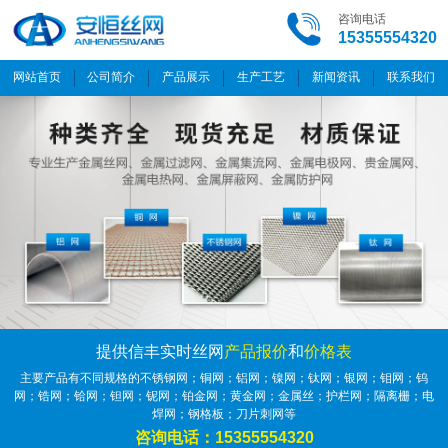
咨询电话
15355554320
网站首页
公司简介
产品展示
生产工艺
新闻资讯
联系我们
提供信丰实时丝网
产品报价
和
价格表
主要产品有不同规格的不锈钢网；铜网；铝网；镍网；钛网；银网；钼网；钨
网；锆网；铪网；钽网；铌网；铂金网；黄金网；金属丝；护栏网；隔离栅；电
焊网；钢格板；刀片刺网等
咨询电话：15355554320