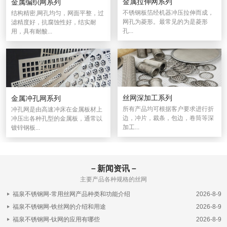
金属拉伸网系列
金属编织网系列
不锈钢板箔经机器冲压拉伸而成，
结构精密,网孔均匀，网面平整，过
网孔为菱形。最常见的为是菱形
滤精度好，抗腐蚀性好，结实耐
孔...
用，具有耐酸...
丝网深加工系列
金属冲孔网系列
所有产品均可根据客户要求进行折
冲孔网是由高速冲床在金属板材上
边，冲片，裁条，包边，卷筒等深
冲压出各种孔型的金属板，通常以
加工...
镀锌钢板...
－新闻资讯－
主要产品各种规格的丝网
福泉不锈钢网-常用丝网产品种类和功能介绍
2026-8-9
福泉不锈钢网-铁丝网的介绍和用途
2026-8-9
福泉不锈钢网-钛网的应用有哪些
2026-8-9