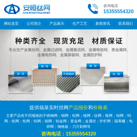
咨询电话
15355554320
网站首页
公司简介
产品展示
生产工艺
新闻资讯
联系我们
提供福泉实时丝网
产品报价
和
价格表
主要产品有不同规格的不锈钢网；铜网；铝网；镍网；钛网；银网；钼网；钨
网；锆网；铪网；钽网；铌网；铂金网；黄金网；金属丝；护栏网；隔离栅；电
焊网；钢格板；刀片刺网等
咨询电话：15355554320