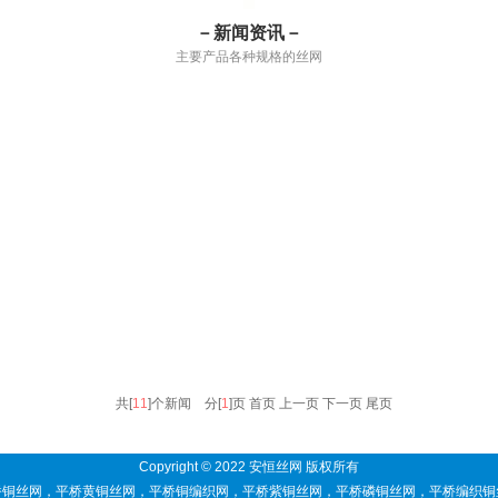
－新闻资讯－
主要产品各种规格的丝网
共[
11
]个新闻 分[
1
]页
首页 上一页
下一页 尾页
Copyright © 2022 安恒丝网 版权所有
桥铜丝网
，
平桥黄铜丝网
，
平桥铜编织网
，
平桥紫铜丝网
，
平桥磷铜丝网
，
平桥编织铜