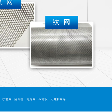
；护栏网；隔离栅；电焊网；钢格板；刀片刺网等