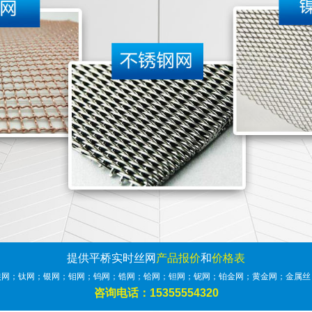
提供平桥实时丝网
产品报价
和
价格表
镍网；钛网；银网；钼网；钨网；锆网；铪网；钽网；铌网；铂金网；黄金网；金属丝
咨询电话：15355554320