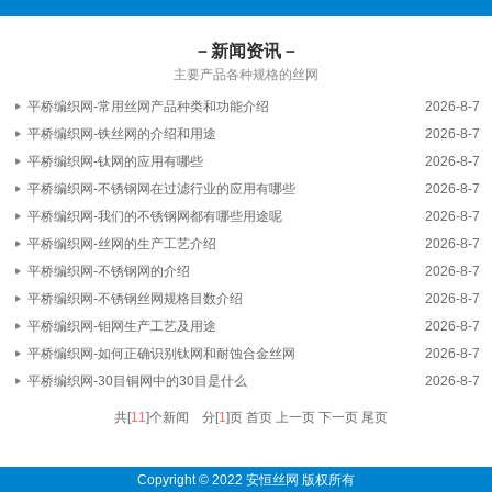
－新闻资讯－
主要产品各种规格的丝网
平桥编织网-常用丝网产品种类和功能介绍
2026-8-7
平桥编织网-铁丝网的介绍和用途
2026-8-7
平桥编织网-钛网的应用有哪些
2026-8-7
平桥编织网-不锈钢网在过滤行业的应用有哪些
2026-8-7
平桥编织网-我们的不锈钢网都有哪些用途呢
2026-8-7
平桥编织网-丝网的生产工艺介绍
2026-8-7
平桥编织网-不锈钢网的介绍
2026-8-7
平桥编织网-不锈钢丝网规格目数介绍
2026-8-7
平桥编织网-钼网生产工艺及用途
2026-8-7
平桥编织网-如何正确识别钛网和耐蚀合金丝网
2026-8-7
平桥编织网-30目铜网中的30目是什么
2026-8-7
共[
11
]个新闻 分[
1
]页
首页 上一页
下一页 尾页
Copyright © 2022 安恒丝网 版权所有