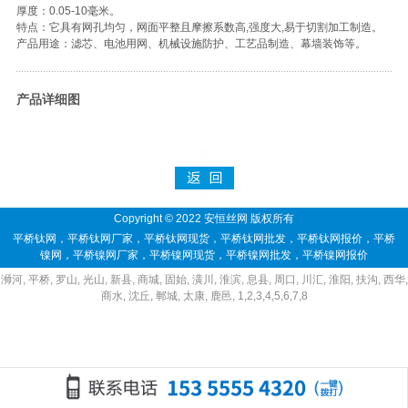
厚度：0.05-10毫米。
特点：它具有网孔均匀，网面平整且摩擦系数高,强度大,易于切割加工制造。
产品用途：滤芯、电池用网、机械设施防护、工艺品制造、幕墙装饰等。
产品详细图
Copyright © 2022 安恒丝网 版权所有
平桥钛网
，
平桥钛网厂家
，
平桥钛网现货
，
平桥钛网批发
，
平桥钛网报价
，
平桥
镍网
，
平桥镍网厂家
，
平桥镍网现货
，
平桥镍网批发
，
平桥镍网报价
浉河
,
平桥
,
罗山
,
光山
,
新县
,
商城
,
固始
,
潢川
,
淮滨
,
息县
,
周口
,
川汇
,
淮阳
,
扶沟
,
西华
,
商水
,
沈丘
,
郸城
,
太康
,
鹿邑
,
1
,
2
,
3
,
4
,
5
,
6
,
7
,
8