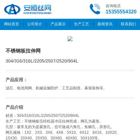
咨询电话
15355554320
网站首页
公司简介
产品展示
生产工艺
新闻资讯
联系我们
不锈钢板拉伸网
304/316/316L/2205/2507/2520/904L
产品应用：
滤芯、电池用网、机械设施防护、工艺品制造、幕墙装饰等。
产品介绍
材质：304/316/316L/2205/2507/2520/904L
生产工艺：不锈钢板箔经机器冲压拉伸而成，网孔为菱形。
孔型：最常见的为是菱形孔，也可做成六角孔，鱼鳞孔，异形孔。
网孔规格：1X2、2X3、3X6、4X8、5X10、6X12、8X16、10X20、
15X30、20X40、25X50、30X60、40X80、50X100等。