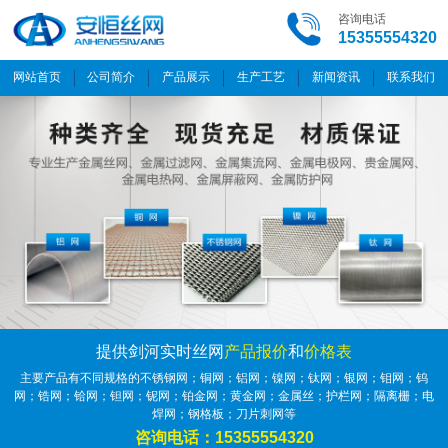
咨询电话
15355554320
网站首页
公司简介
产品展示
生产工艺
新闻资讯
联系我们
提供剑河实时丝网
产品报价
和
价格表
主要产品有不同规格的不锈钢网；铜网；铝网；镍网；钛网；银网；钼网；钨
网；锆网；铪网；钽网；铌网；铂金网；黄金网；金属丝；护栏网；隔离栅；电
焊网；钢格板；刀片刺网等
咨询电话：15355554320