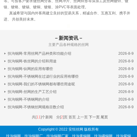
等。可按客户要求做丝网分条、丝网冲片、丝网焊形等深加工及丝网镀锌、镀
镍、镀铬、镀锡、镀铜、镀银、涂PVC等表面处理。
真诚希望与国内外客商建立良好的贸易关系，精诚合作、互惠互利、携手并
进、 共创美好未来。
－新闻资讯－
主要产品各种规格的丝网
扶沟铜网-常用丝网产品种类和功能介绍
2026-8-9
扶沟铜网-铁丝网的介绍和用途
2026-8-9
扶沟铜网-钛网的应用有哪些
2026-8-9
扶沟铜网-不锈钢网在过滤行业的应用有哪些
2026-8-9
扶沟铜网-我们的不锈钢网都有哪些用途呢
2026-8-9
扶沟铜网-丝网的生产工艺介绍
2026-8-9
扶沟铜网-不锈钢网的介绍
2026-8-9
扶沟铜网-不锈钢丝网规格目数介绍
2026-8-9
共[
11
]个新闻 分[
2
]页
首页 上一页
下一页
尾页
Copyright © 2022 安恒丝网 版权所有
扶沟铜网
，
扶沟铜网厂
，
扶沟铜网厂家
，
扶沟黄铜网
，
扶沟磷铜网
，
扶沟紫铜