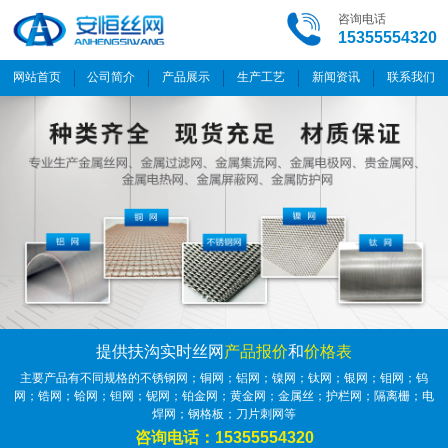
咨询电话
15355554320
网站首页
公司简介
产品展示
生产工艺
新闻资讯
联系我们
提供扶沟实时丝网
产品报价
和
价格表
主要产品有不同规格的不锈钢网；铜网；铝网；镍网；钛网；银网；钼网；钨
网；锆网；铪网；钽网；铌网；铂金网；黄金网；金属丝；护栏网；隔离栅；电
焊网；钢格板；刀片刺网等
咨询电话：15355554320