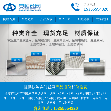
咨询电话
15355554320
网站首页
公司简介
产品展示
生产工艺
新闻资讯
联系我们
提供扶沟实时丝网
产品报价
和
价格表
主要产品有不同规格的不锈钢网；铜网；铝网；镍网；钛网；银网；钼网；钨
网；锆网；铪网；钽网；铌网；铂金网；黄金网；金属丝；护栏网；隔离栅；电
焊网；钢格板；刀片刺网等
咨询电话：15355554320