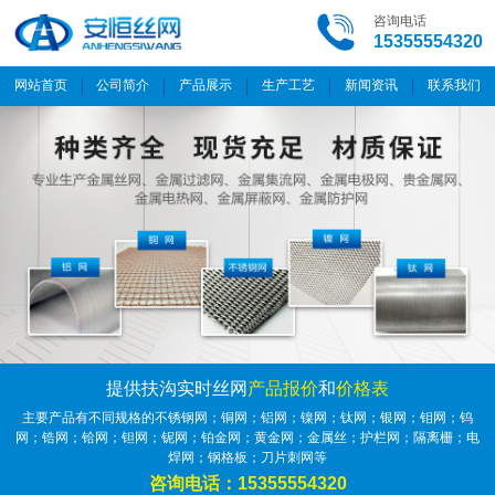
咨询电话
15355554320
网站首页
公司简介
产品展示
生产工艺
新闻资讯
联系我们
提供扶沟实时丝网
产品报价
和
价格表
主要产品有不同规格的不锈钢网；铜网；铝网；镍网；钛网；银网；钼网；钨
网；锆网；铪网；钽网；铌网；铂金网；黄金网；金属丝；护栏网；隔离栅；电
焊网；钢格板；刀片刺网等
咨询电话：15355554320