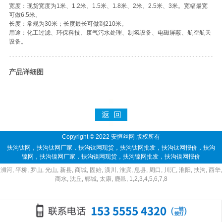
宽度：现货宽度为1米、1.2米、1.5米、1.8米、2米、2.5米、3米。宽幅最宽
可做6.5米。
长度：常规为30米；长度最长可做到210米。
用途：化工过滤、环保科技、废气污水处理、制氢设备、电磁屏蔽、航空航天
设备。
产品详细图
Copyright © 2022 安恒丝网 版权所有
扶沟钛网
，
扶沟钛网厂家
，
扶沟钛网现货
，
扶沟钛网批发
，
扶沟钛网报价
，
扶沟
镍网
，
扶沟镍网厂家
，
扶沟镍网现货
，
扶沟镍网批发
，
扶沟镍网报价
浉河
,
平桥
,
罗山
,
光山
,
新县
,
商城
,
固始
,
潢川
,
淮滨
,
息县
,
周口
,
川汇
,
淮阳
,
扶沟
,
西华
,
商水
,
沈丘
,
郸城
,
太康
,
鹿邑
,
1
,
2
,
3
,
4
,
5
,
6
,
7
,
8