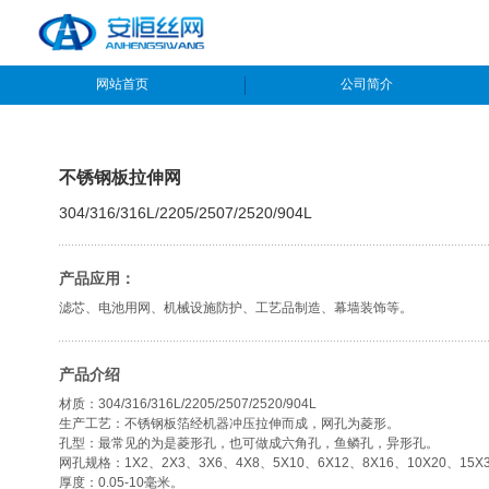
网站首页
公司简介
不锈钢板拉伸网
304/316/316L/2205/2507/2520/904L
产品应用：
滤芯、电池用网、机械设施防护、工艺品制造、幕墙装饰等。
产品介绍
材质：304/316/316L/2205/2507/2520/904L
生产工艺：不锈钢板箔经机器冲压拉伸而成，网孔为菱形。
孔型：最常见的为是菱形孔，也可做成六角孔，鱼鳞孔，异形孔。
网孔规格：1X2、2X3、3X6、4X8、5X10、6X12、8X16、10X20、15X3
厚度：0.05-10毫米。