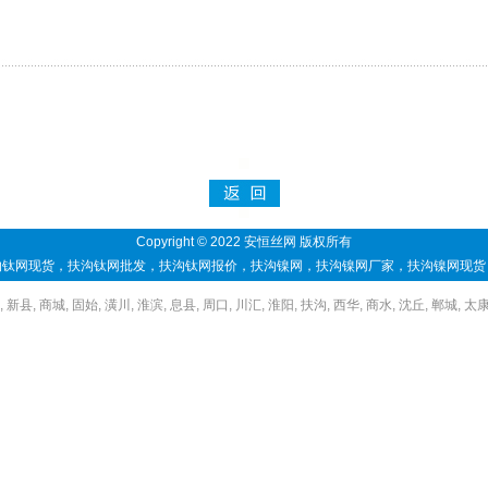
。
Copyright © 2022 安恒丝网 版权所有
沟钛网现货
，
扶沟钛网批发
，
扶沟钛网报价
，
扶沟镍网
，
扶沟镍网厂家
，
扶沟镍网现货
,
新县
,
商城
,
固始
,
潢川
,
淮滨
,
息县
,
周口
,
川汇
,
淮阳
,
扶沟
,
西华
,
商水
,
沈丘
,
郸城
,
太