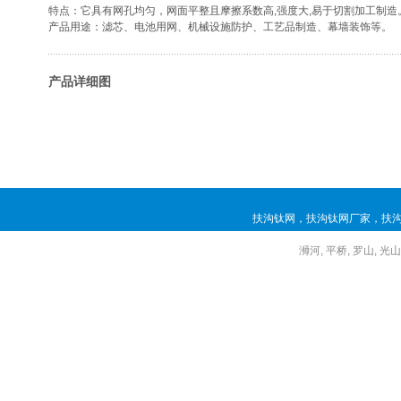
特点：它具有网孔均匀，网面平整且摩擦系数高,强度大,易于切割加工制造
产品用途：滤芯、电池用网、机械设施防护、工艺品制造、幕墙装饰等。
产品详细图
扶沟钛网
，
扶沟钛网厂家
，
扶
浉河
,
平桥
,
罗山
,
光山