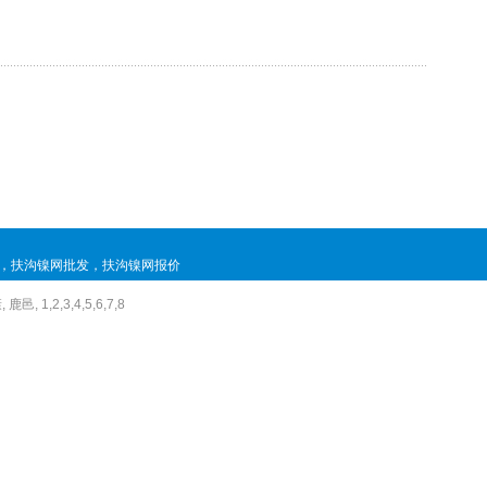
，
扶沟镍网批发
，
扶沟镍网报价
康
,
鹿邑
,
1
,
2
,
3
,
4
,
5
,
6
,
7
,
8