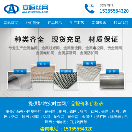
咨询电话
15355554320
网站首页
公司简介
产品展示
生产工艺
新闻资讯
联系我们
提供郸城实时丝网
产品报价
和
价格表
主要产品有不同规格的不锈钢网；铜网；铝网；镍网；钛网；银网；钼网；钨
网；锆网；铪网；钽网；铌网；铂金网；黄金网；金属丝；护栏网；隔离栅；电
焊网；钢格板；刀片刺网等
咨询电话：15355554320