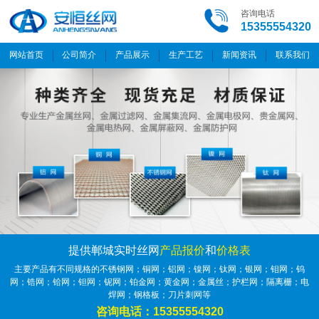
咨询电话
15355554320
网站首页
公司简介
产品展示
生产工艺
新闻资讯
联系我们
提供郸城实时丝网
产品报价
和
价格表
主要产品有不同规格的不锈钢网；铜网；铝网；镍网；钛网；银网；钼网；钨
网；锆网；铪网；钽网；铌网；铂金网；黄金网；金属丝；护栏网；隔离栅；电
焊网；钢格板；刀片刺网等
咨询电话：15355554320