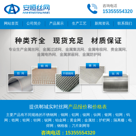
咨询电话
15355554320
网站首页
公司简介
产品展示
生产工艺
新闻资讯
联系我们
提供郸城实时丝网
产品报价
和
价格表
主要产品有不同规格的不锈钢网；铜网；铝网；镍网；钛网；银网；钼网；钨
网；锆网；铪网；钽网；铌网；铂金网；黄金网；金属丝；护栏网；隔离栅；电
焊网；钢格板；刀片刺网等
咨询电话：15355554320