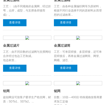
金属过滤框
金属过滤帽
工艺：（由不同规格的金属网，经过折
工艺：由各种金属编织网等为原材料，
弯，点焊，成型，与支撑条焊接而
根据不同行业选择不同的原材料从而理
成）。
想的过滤效果...
查看详情
查看详情
金属过滤片
金属过滤筒
工艺：由不同目数的过滤网与支撑网结
工艺：可单层焊接、多层焊接，还可单
合并经过包边工艺制成。
层焊接后，再将金属过滤网筒、网管、
包边材质...
网桶、滤芯、...
查看详情
查看详情
钽网
铌网
超创网业可按客户要求生产锆丝网，材
目数：10目---400目 特殊规格按客商要
质：SDTa1、SDTa2。...
求加工定做