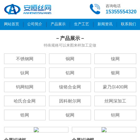
咨询电话
15355554320
网站首页
公司简介
产品展示
生产工艺
新闻资讯
联系我们
－产品展示－
特殊规格可以来图来样加工定做
不锈钢网
铜网
镍网
钛网
铝网
银网
钨网钼网
镍铬合金网
蒙乃尔400网
哈氏合金网
因科耐尔网
丝网深加工
锆网
铌网
钽网