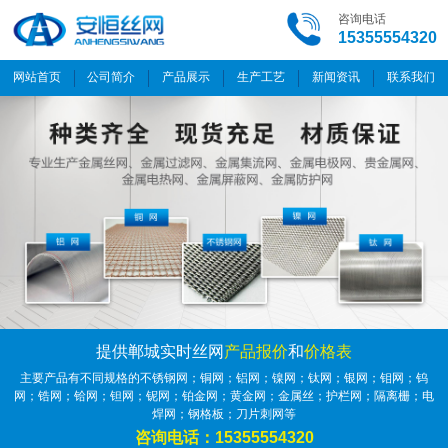
咨询电话
15355554320
网站首页
公司简介
产品展示
生产工艺
新闻资讯
联系我们
提供郸城实时丝网
产品报价
和
价格表
主要产品有不同规格的不锈钢网；铜网；铝网；镍网；钛网；银网；钼网；钨
网；锆网；铪网；钽网；铌网；铂金网；黄金网；金属丝；护栏网；隔离栅；电
焊网；钢格板；刀片刺网等
咨询电话：15355554320