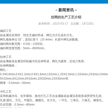
－新闻资讯－
丝网的生产工艺介绍
发布时间：2023-03-17 点击数：1872261
编织工艺
由金属丝采用经、纬交叉编织而成，网孔为方孔或长方孔。
网孔规格单位“目”，是指1英寸（25.4mm）长度中网孔的数量。
编织网目数范围：0.5目---2300目。
编织网宽度范围：5mm---8000mm。
拉伸工艺
由金属板或金属箔经机械冲压拉伸而成，网孔为菱形，近似六角形。
拉伸网规格：
网孔：
0.3X0.6mm,0.6X1.2mm,0.8X1.6mm,1X2mm,1.25X2.5mm,1.5X3mm,2X3mm,2X4
5X10mm,6X12mm,8X16mm,10X20mm,15X30mm等.
网厚：0.04mm---50mm.
冲孔工艺
采用机械冲压、化学腐蚀、激光打孔工艺在金属板或金属箔表面形成贯穿性孔洞。
孔形:圆孔、方孔、半圆孔、椭圆孔、长方孔、一字孔、三角孔、六角孔、梯形孔。
孔径范围：0.3mm---80mm.