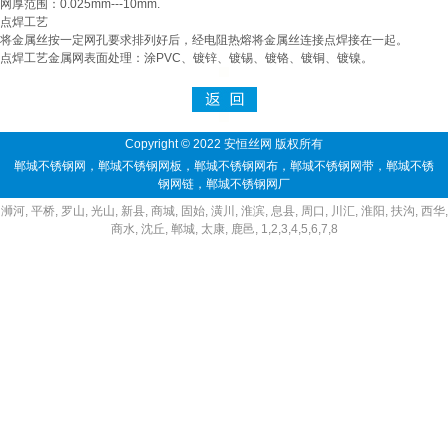
网厚范围：0.025mm---10mm.
点焊工艺
将金属丝按一定网孔要求排列好后，经电阻热熔将金属丝连接点焊接在一起。
点焊工艺金属网表面处理：涂PVC、镀锌、镀锡、镀铬、镀铜、镀镍。
Copyright © 2022 安恒丝网 版权所有
郸城不锈钢网
，
郸城不锈钢网板
，
郸城不锈钢网布
，
郸城不锈钢网带
，
郸城不锈
钢网链
，
郸城不锈钢网厂
浉河
,
平桥
,
罗山
,
光山
,
新县
,
商城
,
固始
,
潢川
,
淮滨
,
息县
,
周口
,
川汇
,
淮阳
,
扶沟
,
西华
,
商水
,
沈丘
,
郸城
,
太康
,
鹿邑
,
1
,
2
,
3
,
4
,
5
,
6
,
7
,
8