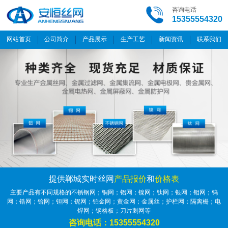
咨询电话
15355554320
网站首页
公司简介
产品展示
生产工艺
新闻资讯
联系我们
提供郸城实时丝网
产品报价
和
价格表
主要产品有不同规格的不锈钢网；铜网；铝网；镍网；钛网；银网；钼网；钨
网；锆网；铪网；钽网；铌网；铂金网；黄金网；金属丝；护栏网；隔离栅；电
焊网；钢格板；刀片刺网等
咨询电话：15355554320