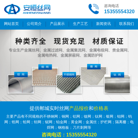
咨询电话
15355554320
网站首页
公司简介
产品展示
生产工艺
新闻资讯
联系我们
提供郸城实时丝网
产品报价
和
价格表
主要产品有不同规格的不锈钢网；铜网；铝网；镍网；钛网；银网；钼网；钨
网；锆网；铪网；钽网；铌网；铂金网；黄金网；金属丝；护栏网；隔离栅；电
焊网；钢格板；刀片刺网等
咨询电话：15355554320