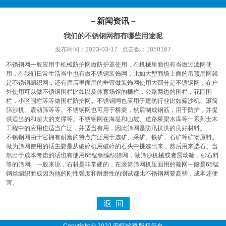
－新闻资讯－
我们的不锈钢网都有哪些用途呢
发布时间：2023-03-17 点击数：1850187
不锈钢网一般应用于机械防护网做防护罩使用，在机械里面也有当做过滤网使
用，在我们日常生活当中也有做不锈钢装饰网，比如大型商场上面的吊顶用网就
是不锈钢编织网，还有酒店里面用的垂帘做装饰网使用大部分是不锈钢网，在户
外使用可以做不锈钢围栏比如以及体育场馆的栅栏，公路两边的围栏，花园围
栏，小区围栏等等做围栏防护网。不锈钢网也应用于建筑行业比如筛沙机、滚筒
筛沙机、震动筛等等。不锈钢网也可用于桥梁，然后制成钢筋，用于防护，并提
供适当的和超大的支撑等。不锈钢网在海堤和山坡、道路桥梁水库等一系列土木
工程中的应用也适当广泛，并适当有用，因此筛网是防汛抗洪的良好材料。
不锈钢网由于它拥有耐磨的特点广泛用于选矿、采矿、铁矿、石矿等矿物原料。
做为筛网使用的话主要是从破碎机用破碎的石头中挑选出来，然后用来选石。当
然出于成本考虑的话也有使用65锰钢编织筛网，做筛沙机械或者震动筛，砂石料
等的筛网。一般来说，石材是非常硬的，在滚筒筛网机里面用的筛网一般是65锰
钢丝编织而成因为他的刚性强度和耐磨性的测试都比不锈钢网要高些，成本还便
宜。