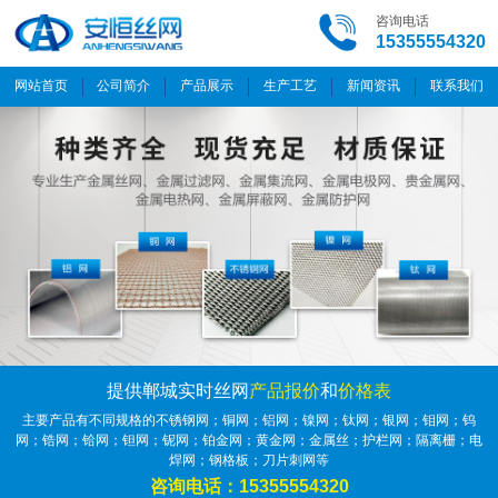
咨询电话
15355554320
网站首页
公司简介
产品展示
生产工艺
新闻资讯
联系我们
提供郸城实时丝网
产品报价
和
价格表
主要产品有不同规格的不锈钢网；铜网；铝网；镍网；钛网；银网；钼网；钨
网；锆网；铪网；钽网；铌网；铂金网；黄金网；金属丝；护栏网；隔离栅；电
焊网；钢格板；刀片刺网等
咨询电话：15355554320